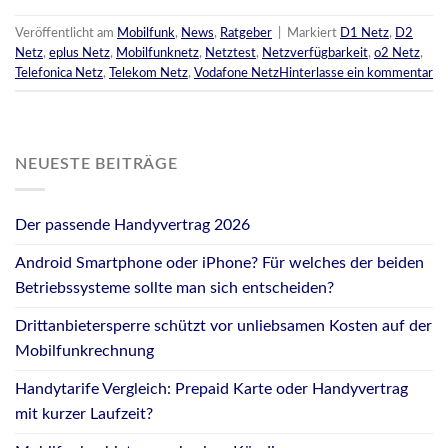
Veröffentlicht am
Mobilfunk
,
News
,
Ratgeber
|
Markiert
D1 Netz
,
D2
Netz
,
eplus Netz
,
Mobilfunknetz
,
Netztest
,
Netzverfügbarkeit
,
o2 Netz
,
Telefonica Netz
,
Telekom Netz
,
Vodafone Netz
Hinterlasse ein kommentar
NEUESTE BEITRÄGE
Der passende Handyvertrag 2026
Android Smartphone oder iPhone? Für welches der beiden
Betriebssysteme sollte man sich entscheiden?
Drittanbietersperre schützt vor unliebsamen Kosten auf der
Mobilfunkrechnung
Handytarife Vergleich: Prepaid Karte oder Handyvertrag
mit kurzer Laufzeit?