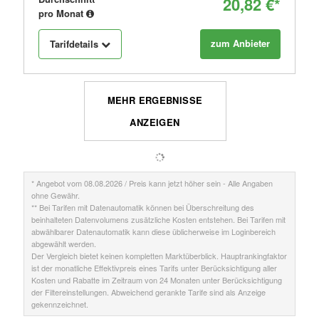
20,82 €*
pro Monat
zum Anbieter
Tarifdetails
MEHR ERGEBNISSE
ANZEIGEN
* Angebot vom 08.08.2026 / Preis kann jetzt höher sein - Alle Angaben
ohne Gewähr.
** Bei Tarifen mit Datenautomatik können bei Überschreitung des
beinhalteten Datenvolumens zusätzliche Kosten entstehen. Bei Tarifen mit
abwählbarer Datenautomatik kann diese üblicherweise im Loginbereich
abgewählt werden.
Der Vergleich bietet keinen kompletten Marktüberblick. Hauptrankingfaktor
ist der monatliche Effektivpreis eines Tarifs unter Berücksichtigung aller
Kosten und Rabatte im Zeitraum von 24 Monaten unter Berücksichtigung
der Filtereinstellungen. Abweichend gerankte Tarife sind als Anzeige
gekennzeichnet.