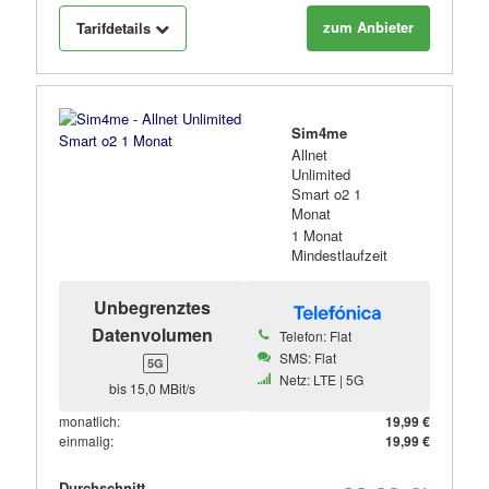
zum Anbieter
Tarifdetails
Sim4me
Allnet
Unlimited
Smart o2 1
Monat
1 Monat
Mindestlaufzeit
Unbegrenztes
Datenvolumen
Telefon: Flat
SMS: Flat
5G
Netz: LTE | 5G
bis 15,0 MBit/s
monatlich:
19,99 €
einmalig:
19,99 €
Durchschnitt