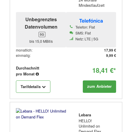
Mindestlaufzeit
Unbegrenztes
Datenvolumen
Telefon: Flat
SMS: Flat
5G
Netz: LTE | 5G
bis 15,0 MBit/s
monatlich:
17,99 €
einmalig:
9,99 €
Durchschnitt
18,41 €*
pro Monat
zum Anbieter
Tarifdetails
Lebara
HELLO!
Unlimited on
Demand Flex