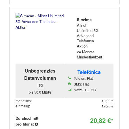
Sim4me
Allnet
Unlimited 5G
Advanced
Telefonica
Aktion
24 Monate
Mindestlaufzeit
Unbegrenztes
Datenvolumen
Telefon: Flat
SMS: Flat
5G
Netz: LTE | 5G
bis 50,0 MBit/s
monatlich:
19,99 €
einmalig:
19,98 €
Durchschnitt
20,82 €*
pro Monat