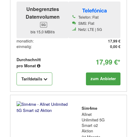
Unbegrenztes
Datenvolumen
Telefon: Flat
SMS: Flat
5G
Netz: LTE | 5G
bis 15,0 MBit/s
monatlich:
17,99 €
einmalig:
0,00 €
Durchschnitt
17,99 €*
pro Monat
zum Anbieter
Tarifdetails
Sim4me
Allnet
Unlimited 5G
Smart o2
Aktion
24 Monate