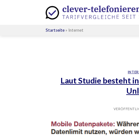
Skip
to
content
Startseite
»
Internet
INTER
Laut Studie besteht i
Unl
VERÖFFENTL