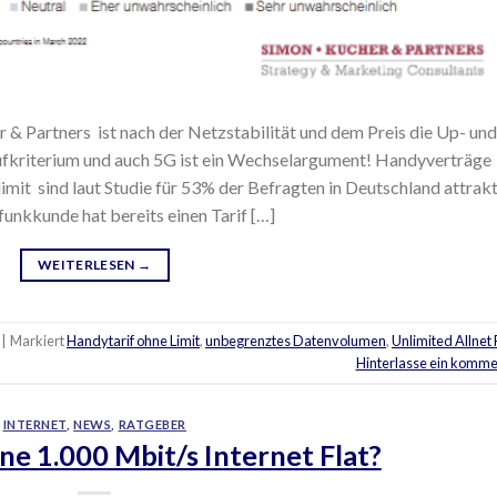
r & Partners ist nach der Netzstabilität und dem Preis die Up- und
fkriterium und auch 5G ist ein Wechselargument! Handyverträge
it sind laut Studie für 53% der Befragten in Deutschland attrakt
unkkunde hat bereits einen Tarif […]
WEITERLESEN
→
|
Markiert
Handytarif ohne Limit
,
unbegrenztes Datenvolumen
,
Unlimited Allnet 
Hinterlasse ein komme
INTERNET
,
NEWS
,
RATGEBER
ne 1.000 Mbit/s Internet Flat?