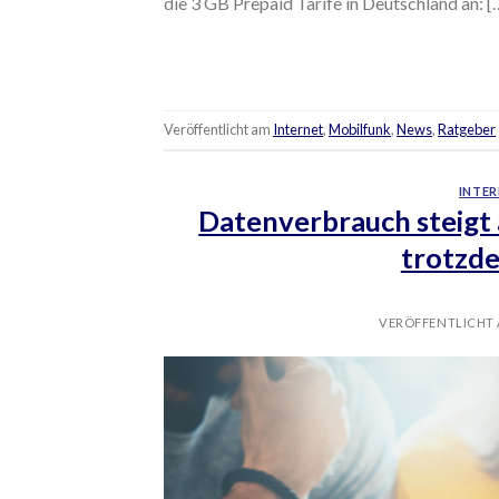
die 3 GB Prepaid Tarife in Deutschland an: [
Veröffentlicht am
Internet
,
Mobilfunk
,
News
,
Ratgeber
INTER
Datenverbrauch steigt 
trotzde
VERÖFFENTLICHT