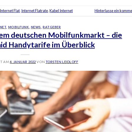
Internet Flat
,
Internet Flatrate
,
Kabel Internet
Hinterlasse ein komme
NET
,
MOBILFUNK
,
NEWS
,
RATGEBER
dem deutschen Mobilfunkmarkt – die
id Handytarife im Überblick
HT AM
4. JANUAR 2022
VON
TORSTEN LEIDLOFF