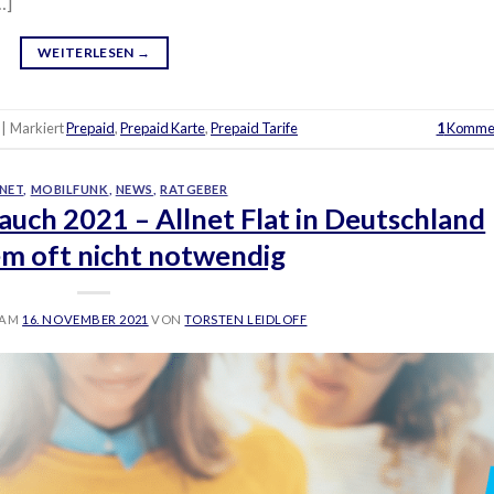
…]
WEITERLESEN
→
|
Markiert
Prepaid
,
Prepaid Karte
,
Prepaid Tarife
1
Komme
NET
,
MOBILFUNK
,
NEWS
,
RATGEBER
auch 2021 – Allnet Flat in Deutschland
m oft nicht notwendig
 AM
16. NOVEMBER 2021
VON
TORSTEN LEIDLOFF