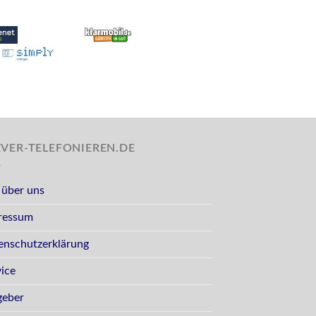
EVER-TELEFONIEREN.DE
 über uns
ressum
enschutzerklärung
vice
geber