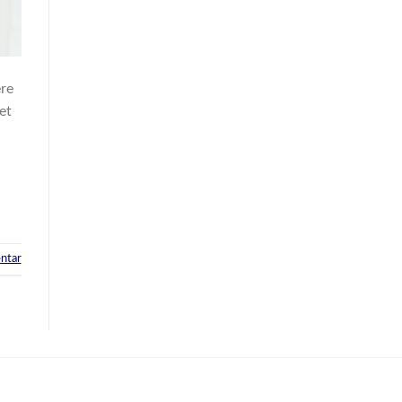
ere
et
ntar