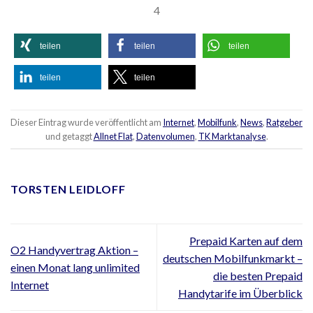
4
teilen
teilen
teilen
teilen
teilen
Dieser Eintrag wurde veröffentlicht am
Internet
,
Mobilfunk
,
News
,
Ratgeber
und getaggt
Allnet Flat
,
Datenvolumen
,
TK Marktanalyse
.
TORSTEN LEIDLOFF
Prepaid Karten auf dem
O2 Handyvertrag Aktion –
deutschen Mobilfunkmarkt –
einen Monat lang unlimited
die besten Prepaid
Internet
Handytarife im Überblick