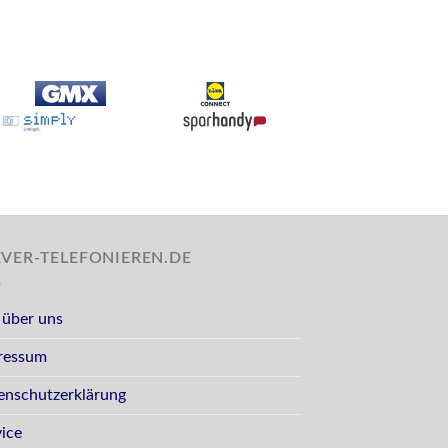
EVER-TELEFONIEREN.DE
 über uns
ressum
enschutzerklärung
vice