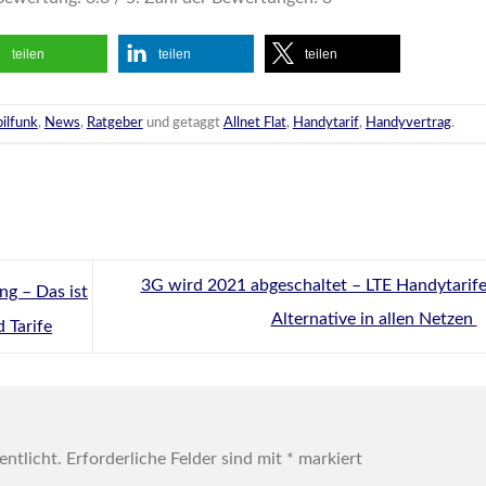
teilen
teilen
teilen
ilfunk
,
News
,
Ratgeber
und getaggt
Allnet Flat
,
Handytarif
,
Handyvertrag
.
3G wird 2021 abgeschaltet – LTE Handytarife
g – Das ist
Alternative in allen Netzen
 Tarife
entlicht.
Erforderliche Felder sind mit
*
markiert