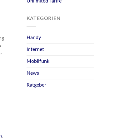
Unlimited Tarife
KATEGORIEN
Handy
ng
p
Internet
e
Mobilfunk
News
Ratgeber
.
h
.