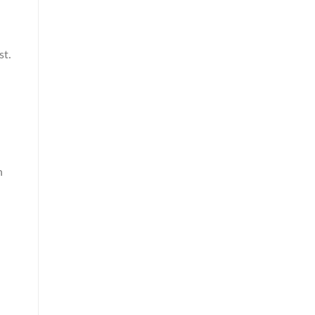
st.
n