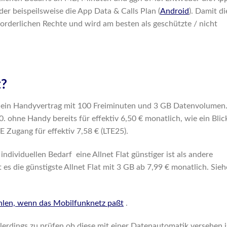
er beispeilsweise die App Data & Calls Plan (
Android
). Damit di
rforderlichen Rechte und wird am besten als geschützte / nicht
t?
 ein Handyvertrag mit 100 Freiminuten und 3 GB Datenvolumen
ohne Handy bereits für effektiv 6,50 € monatlich, wie ein Blick
E Zugang für effektiv 7,58 € (LTE25).
individuellen Bedarf eine Allnet Flat günstiger ist als andere
es die günstigste Allnet Flat mit 3 GB ab 7,99 € monatlich. Sieh
ählen, wenn das Mobilfunknetz paßt
.
 allerdings zu prüfen ob diese mit einer Datenautomatik versehen i