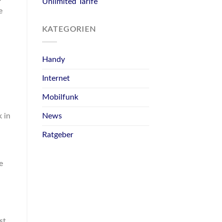
Unlimited Tarife
e
KATEGORIEN
Handy
Internet
Mobilfunk
.
News
 in
Ratgeber
e
st.