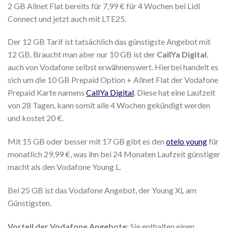
2 GB Allnet Flat bereits für 7,99 € für 4 Wochen bei Lidl
Connect und jetzt auch mit LTE25.
Der 12 GB Tarif ist tatsächlich das günstigste Angebot mit
12 GB. Braucht man aber nur 10 GB ist der
CallYa Digital
,
auch von Vodafone selbst erwähnenswert. Hierbei handelt es
sich um die 10 GB Prepaid Option + Allnet Flat der Vodafone
Prepaid Karte namens
CallYa Digital
. Diese hat eine Laufzeit
von 28 Tagen, kann somit alle 4 Wochen gekündigt werden
und kostet 20 €.
Mit 15 GB oder besser mit 17 GB gibt es den
otelo young
für
monatlich 29,99 €, was ihn bei 24 Monaten Laufzeit günstiger
macht als den Vodafone Young L.
Bei 25 GB ist das Vodafone Angebot, der Young XL am
Günstigsten.
Vorteil der Vodafone Angebote
: Sie enthalten einen