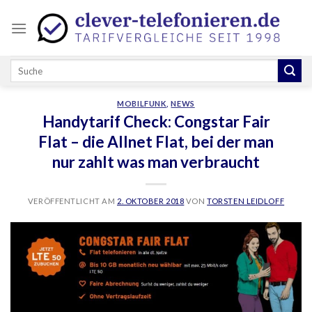
Skip
to
content
MOBILFUNK
,
NEWS
Handytarif Check: Congstar Fair
Flat – die Allnet Flat, bei der man
nur zahlt was man verbraucht
VERÖFFENTLICHT AM
2. OKTOBER 2018
VON
TORSTEN LEIDLOFF