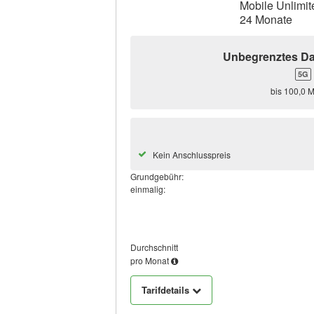
Mobile Unlimit
24 Monate
Unbegrenztes D
5G
bis 100,0 M
Kein Anschlusspreis
Grundgebühr:
einmalig:
Durchschnitt
pro Monat
Tarifdetails