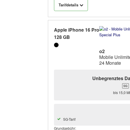
Tarifdetails
Apple iPhone 16 Pro
128 GB
o2
Mobile Unlimit
24 Monate
Unbegrenztes D
5G
bis 15,0 MB
5G-Tarif
Grundgebühr: