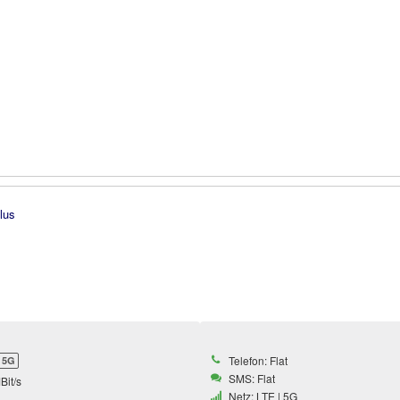
Telefon: Flat
5G
SMS: Flat
Bit/s
Netz: LTE | 5G