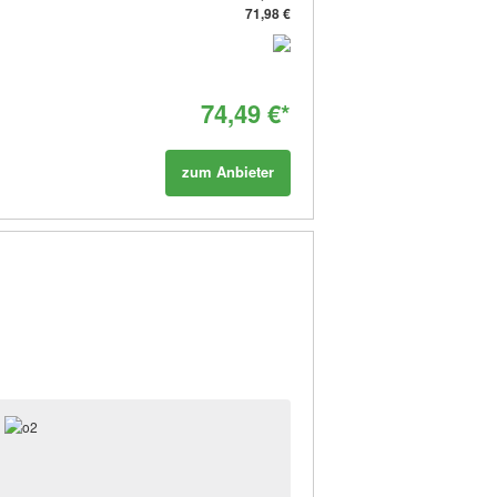
71,98 €
74,49 €*
zum Anbieter