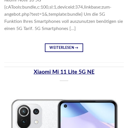
Redmi Note 10 5G
{cATools:bundle,c:100,sl:1,deviceid:374,linkbase:zum-
angebot.php?test=1&,template:bundle} Um die 5G
Funktion Ihres Smartphones voll auszunutzen benötigen sie
einen 5G Tarif. 5G Smartphones […]
WEITERLESEN
→
Xiaomi Mi 11 Lite 5G NE